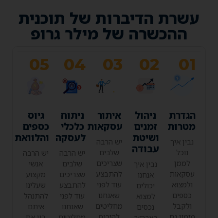
עשרת הדיברות של תוכנית
ההכשרה של מילר גרופ
05
04
03
02
01
הגדרת
ניהול
איתור
ניתוח
גיוס
מטרות
זמנים
עסקאות
כלכלי
כספים
ושיטת
לעסקה
והלוואת
נבין איך
יש הרבה
עבודה
נוכל
שלבים
יש הרבה
יש הרבה
לממן
שצריכים
שלבים
אנשי
נבין איך
עסקאות
להתבצע
שצריכים
מקצוע
אנחנו
ולמצוא
עוד לפני
להתבצע
שעלינו
יכולים
כספים
שאנחנו
עוד לפני
להתנהל
למצוא
ולקבל
מחליטים
שאנחנו
איתם
נכסים
מימון גם
להיכנס
מחליטים
בין אם
בארה״ב