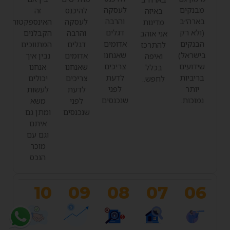
מבנקים
לעסקה
להיכנס
זה
באיזה
בארה״ב
והרבה
לעסקה
האינספקטור
מדינות
(ולא רק
דגלים
והרבה
הקבלנים
אני אוהב
הבנקים
אדומים
דגלים
המתווכים
להתרכז
בישראל)
שאנחנו
אדומים
נבין איך
ואיפה
שידועים
צריכים
שאנחנו
אנחנו
בכלל
בריביות
לדעת
צריכים
יכולים
לחפש..
יותר
לפני
לדעת
לעשות
נמוכות.
שנכנסים
לפני
משא
שנכנסים
ומתן גם
איתם
וגם עם
מוכר
הנכס
10
09
08
07
06