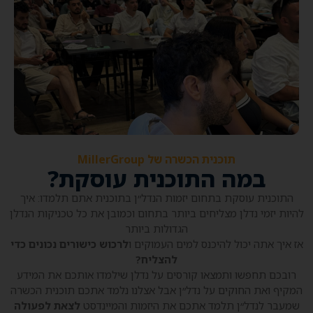
תוכנית הכשרה של MillerGroup
במה התוכנית עוסקת?
התוכנית עוסקת בתחום יזמות הנדל״ן בתוכנית אתם תלמדו: איך
להיות יזמי נדלן מצליחים ביותר בתחום וכמובן את כל טכניקות הנדלן
הגדולות ביותר
אז איך אתה יכול להיכנס למים העמוקים ו
לרכוש כישורים נכונים כדי
להצליח?
רובכם תחפשו ותמצאו קורסים על נדלן שילמדו אותכם את המידע
המקיף ואת החוקים על נדל״ן אבל אצלנו נלמד אתכם תוכנית הכשרה
שמעבר לנדל״ן תלמד אתכם את היזמות והמיינדסט
לצאת לפעולה